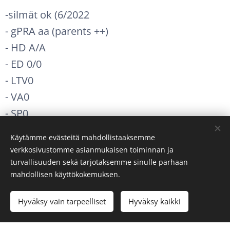
-silmät ok (6/2022
- gPRA aa (parents ++)
- HD A/A
- ED 0/0
- LTV0
- VA0
- SP0
- HUU N/N ei kantaja
Käytämme evästeitä mahdollistaaksemme
- veriarvot normaalit
verkkosivustomme asianmukaisen toiminnan ja
turvallisuuden sekä tarjotaksemme sinulle parhaan
mahdollisen käyttökokemuksen.
Penalle syntyi jälkeläisiä kenneliimme loppu
syksystä 2022.
Hyväksy vain tarpeelliset
Hyväksy kaikki
Pena on käytettävissä jalostukseen kasvattajalle,