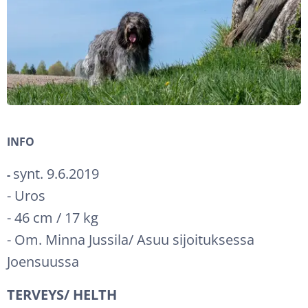
INFO
synt. 9.6.2019
-
- Uros
- 46 cm / 17 kg
- Om. Minna Jussila/ Asuu sijoituksessa
Joensuussa
TERVEYS/ HELTH